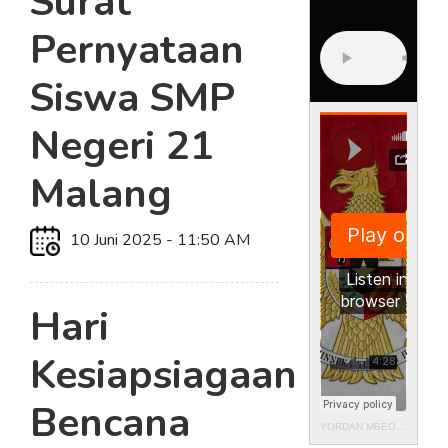
Surat
Pernyataan
Siswa SMP
Negeri 21
Malang
10 Juni 2025 - 11:50 AM
Hari
Kesiapsiagaan
Bencana
YORDAN MBEO
·
ISMAIL M