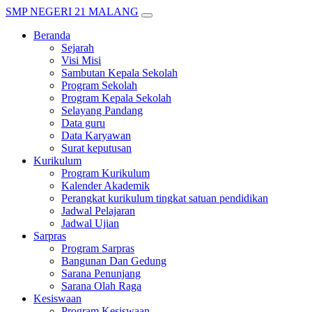
SMP NEGERI 21 MALANG
Beranda
Sejarah
Visi Misi
Sambutan Kepala Sekolah
Program Sekolah
Program Kepala Sekolah
Selayang Pandang
Data guru
Data Karyawan
Surat keputusan
Kurikulum
Program Kurikulum
Kalender Akademik
Perangkat kurikulum tingkat satuan pendidikan
Jadwal Pelajaran
Jadwal Ujian
Sarpras
Program Sarpras
Bangunan Dan Gedung
Sarana Penunjang
Sarana Olah Raga
Kesiswaan
Program Kesiswaan