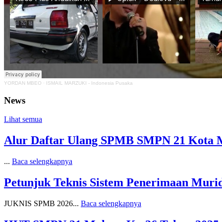
YORDAN MBEO
·
ISMAIL MARZUKI - Indonesia Pusaka
News
Lihat semua
Alur Daftar Ulang SPMB SMPN 21 Kota 
...
Baca selengkapnya
Petunjuk Teknis Sistem Penerimaan Muri
JUKNIS SPMB 2026...
Baca selengkapnya