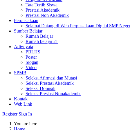
Tata Tertib Siswa
Prestasi Akademik
Prestasi Non Akademik
Perpustakaan
Selamat Datang di Web Perpustakaan Digital SMP Nege
Sumber Belajar
Rumah Belajar
Rumah belajar 21
Adiwiyata
PBLHS
Poster
Slogan
Video
SPMB
Seleksi Afirmasi dan Mutasi
Seleksi Prestasi Akademik
Seleksi Domisili
Seleksi Prestasi Nonakademik
Kontak
Web Link
Register
Sign In
You are here
Home