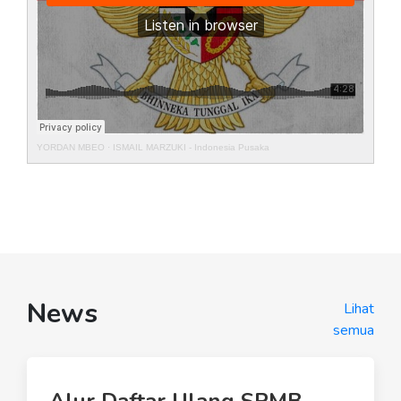
YORDAN MBEO
·
ISMAIL MARZUKI - Indonesia Pusaka
News
Lihat
semua
Alur Daftar Ulang SPMB