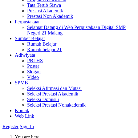
Tata Tertib Siswa
Prestasi Akademik
Prestasi Non Akademik
Perpustakaan
Selamat Datang di Web Perpustakaan Digital SMP
Negeri 21 Malang
Sumber Belajar
Rumah Belajar
Rumah belajar 21
Adiwiyata
PBLHS
Poster
Slogan
Video
SPMB
Seleksi Afirmasi dan Mutasi
Seleksi Prestasi Akademik
Seleksi Domisili
Seleksi Prestasi Nonakademik
Kontak
Web Link
Register
Sign In
You are here