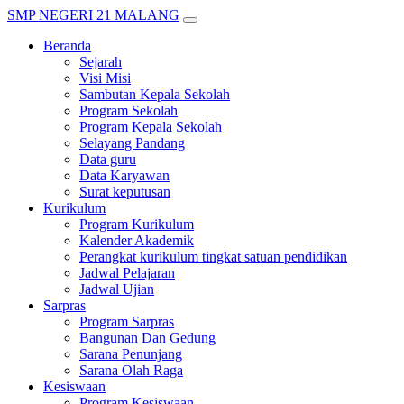
SMP NEGERI 21 MALANG
Beranda
Sejarah
Visi Misi
Sambutan Kepala Sekolah
Program Sekolah
Program Kepala Sekolah
Selayang Pandang
Data guru
Data Karyawan
Surat keputusan
Kurikulum
Program Kurikulum
Kalender Akademik
Perangkat kurikulum tingkat satuan pendidikan
Jadwal Pelajaran
Jadwal Ujian
Sarpras
Program Sarpras
Bangunan Dan Gedung
Sarana Penunjang
Sarana Olah Raga
Kesiswaan
Program Kesiswaan