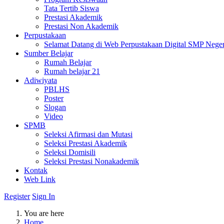
Tata Tertib Siswa
Prestasi Akademik
Prestasi Non Akademik
Perpustakaan
Selamat Datang di Web Perpustakaan Digital SMP Nege
Sumber Belajar
Rumah Belajar
Rumah belajar 21
Adiwiyata
PBLHS
Poster
Slogan
Video
SPMB
Seleksi Afirmasi dan Mutasi
Seleksi Prestasi Akademik
Seleksi Domisili
Seleksi Prestasi Nonakademik
Kontak
Web Link
Register
Sign In
You are here
Home