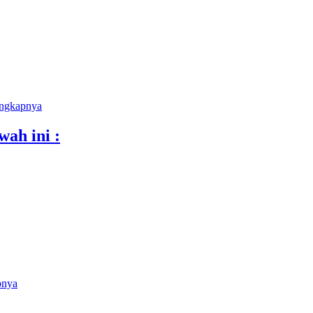
engkapnya
ah ini :
pnya