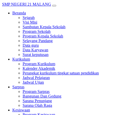
SMP NEGERI 21 MALANG
Beranda
Sejarah
Visi Misi
Sambutan Kepala Sekolah
Program Sekolah
Program Kepala Sekolah
Selayang Pandang
Data guru
Data Karyawan
Surat keputusan
Kurikulum
Program Kurikulum
Kalender Akademik
Perangkat kurikulum tingkat satuan pendidikan
Jadwal Pelajaran
Jadwal Ujian
Sarpras
Program Sarpras
Bangunan Dan Gedung
Sarana Penunjang
Sarana Olah Raga
Kesiswaan
Program Kesiswaan