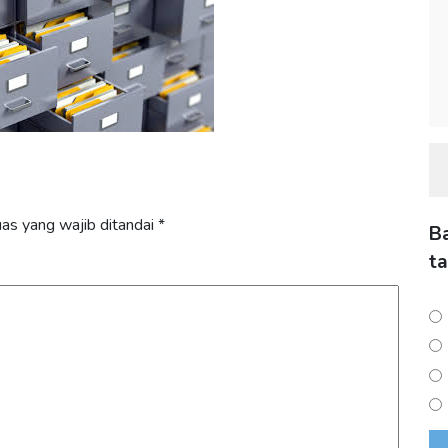
as yang wajib ditandai
*
B
t